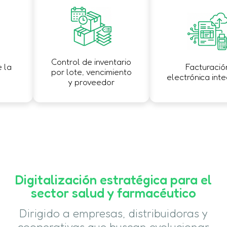
Control de inventario
a
Facturación
por lote, vencimiento
electrónica integ
y proveedor
Digitalización estratégica para el
sector salud y farmacéutico
Dirigido a empresas, distribuidoras y
cooperativas que buscan evolucionar