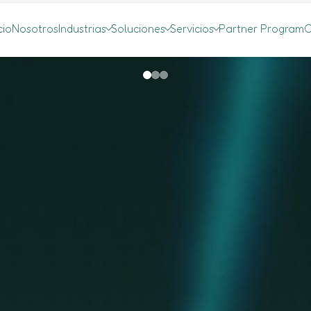
cio
Nosotros
Industrias
Soluciones
Servicios
Partner Program
C