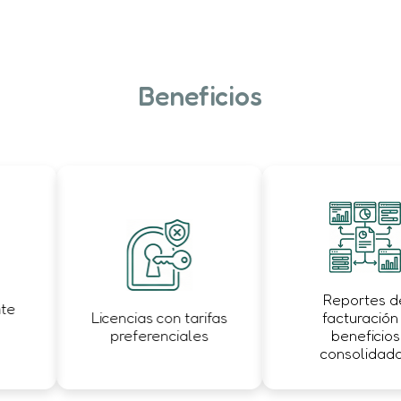
Beneficios
Reportes de
e
Licencias con tarifas
facturación y
preferenciales
beneficios
consolidados