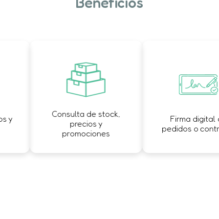
Beneficios
Consulta de stock,
 y
Firma digital d
precios y
pedidos o contra
promociones