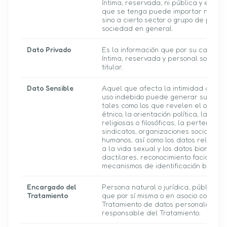
íntima, reservada, ni pública y el con
que se tenga puede importar no solo a
sino a cierto sector o grupo de perso
sociedad en general.
Dato Privado
Es la información que por su caracter
íntima, reservada y personal solo le 
titular.
Dato Sensible
Aquel que afecta la intimidad del Tit
uso indebido puede generar su discri
tales como los que revelen el origen 
étnico, la orientación política, las con
religiosas o filosóficas, la pertenenci
sindicatos, organizaciones sociales,
humanos, así como los datos relativos 
a la vida sexual y los datos biométric
dactilares, reconocimiento facial u ot
mecanismos de identificación biométr
Encargado del
Persona natural o jurídica, pública o 
Tratamiento
que por sí misma o en asocio con otros
Tratamiento de datos personales por
responsable del Tratamiento.