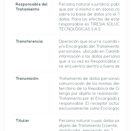
Responsable del
Persona natural o jurídica, pública o 
Tratamiento
que por sí misma o en asocio con otro
sobre la base de datos y/o el Tratam
datos. Para los efectos de este docu
responsable es TIRESIA SOLUCIONE
TECNOLÓGICAS S.A.S.
Transferencia
Operación que ocurre cuando el res
y/o Encargado del Tratamiento de d
personales, ubicado en Colombia, env
información o los datos personales a 
que a su vez es Responsable del Tra
se encuentra dentro o fuera del país
Transmisión
Tratamiento de datos personales que
comunicación de los mismos dentro o 
territorio de la República de Colomb
tenga por objeto la realización de un
Tratamiento por el Encargado por cu
responsable. El receptor actuará úni
exclusivamente como Encargado.
Titular
Persona natural cuyos datos person
objeto de Tratamiento (cliente, prove
distribuidor, empleado, etc.).