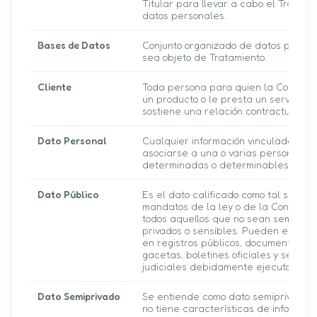
Titular para llevar a cabo el Tratami
datos personales.
Bases de Datos
Conjunto organizado de datos perso
sea objeto de Tratamiento.
Cliente
Toda persona para quien la Compañí
un producto o le presta un servicio o
sostiene una relación contractual/obl
Dato Personal
Cualquier información vinculada o q
asociarse a una o varias personas n
determinadas o determinables.
Dato Público
Es el dato calificado como tal según 
mandatos de la ley o de la Constitució
todos aquellos que no sean semipriva
privados o sensibles. Pueden estar c
en registros públicos, documentos púb
gacetas, boletines oficiales y senten
judiciales debidamente ejecutoriada
Dato Semiprivado
Se entiende como dato semiprivado 
no tiene características de informac