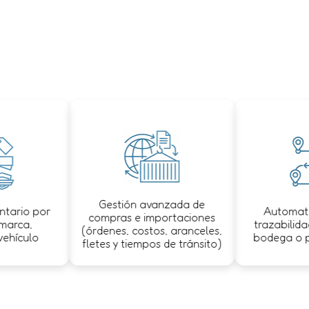
Gestión avanzada de
io por
Automatizaci
compras e importaciones
ca,
trazabilidad y 
(órdenes, costos, aranceles,
culo
bodega o punt
fletes y tiempos de tránsito)