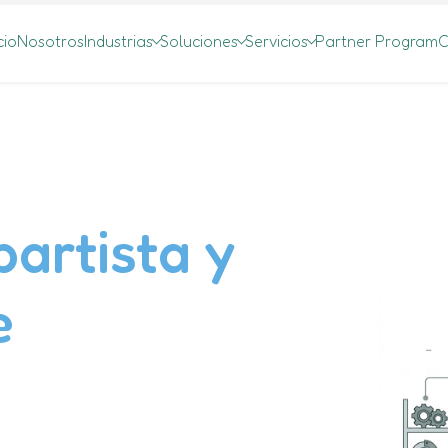
cio
Nosotros
Industrias
Soluciones
Servicios
Partner Program
C
artista y
e