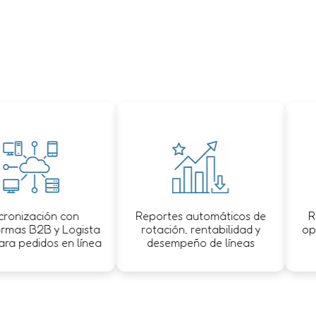
ización con
Reportes automáticos de
Reduc
s B2B y Logista
rotación, rentabilidad y
optimi
pedidos en línea
desempeño de líneas