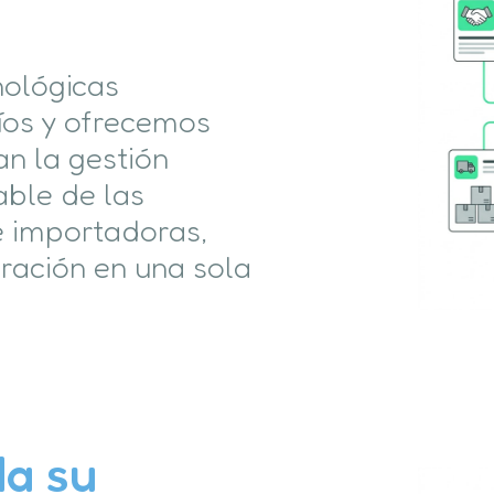
nológicas
os y ofrecemos
n la gestión
able de las
e importadoras,
ración en una sola
a su