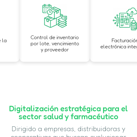
Control de inventario
a
Facturación
por lote, vencimiento
electrónica integ
y proveedor
Digitalización estratégica para el
sector salud y farmacéutico
Dirigido a empresas, distribuidoras y
cooperativas que buscan evolucionar